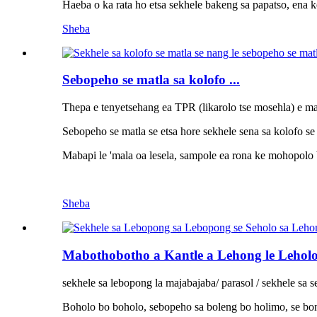
Haeba o ka rata ho etsa sekhele bakeng sa papatso, ena k
Sheba
Sebopeho se matla sa kolofo ...
Thepa e tenyetsehang ea TPR (likarolo tse mosehla) e mat
Sebopeho se matla se etsa hore sekhele sena sa kolofo se 
Mabapi le 'mala oa lesela, sampole ea rona ke mohopolo b
Sheba
Mabothobotho a Kantle a Lehong le Leholo.
sekhele sa lebopong la majabajaba/ parasol / sekhele sa s
Boholo bo boholo, sebopeho sa boleng bo holimo, se bon