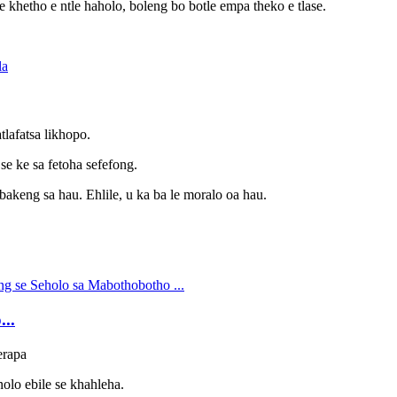
e khetho e ntle haholo, boleng bo botle empa theko e tlase.
lafatsa likhopo.
se ke sa fetoha sefefong.
akeng sa hau. Ehlile, u ka ba le moralo oa hau.
..
erapa
olo ebile se khahleha.