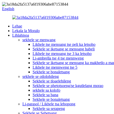
English
Lehae
Lekala la Moralo
Lihlahisoa
sekhele se menwang
Likhele tse menoang tse peli ka letsoho
Sekhele se iketsang se menoang habeli
Likhele tse menoang tse 3 ka letsoho
Li-ambrella tse 4 tse mennweng
Sekhele se iketsang se menoang ka makhetlo a ma
Likhele tse mennweng tse 5
Sekhele se bonaletsang
sekhele se otlolohileng
Sekhele se tloaelehileng
Sekhele se phetotsoeng/se kgutlelang morao
sekhele sa kolofo
Sekhele sa bana
Sekhele se bonaletsang
Li-parasol / Likhele tsa lebopong
Sekhele sa serapeng
Sekhele se Sebetsang