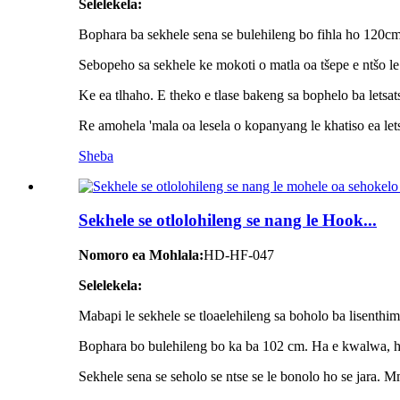
Selelekela:
Bophara ba sekhele sena se bulehileng bo fihla ho 120cm
Sebopeho sa sekhele ke mokoti o matla oa tšepe e ntšo le
Ke ea tlhaho. E theko e tlase bakeng sa bophelo ba letsats
Re amohela 'mala oa lesela o kopanyang le khatiso ea let
Sheba
Sekhele se otlolohileng se nang le Hook...
Nomoro ea Mohlala:
HD-HF-047
Selelekela:
Mabapi le sekhele se tloaelehileng sa boholo ba lisenthimit
Bophara bo bulehileng bo ka ba 102 cm. Ha e kwalwa, ha
Sekhele sena se seholo se ntse se le bonolo ho se jara.