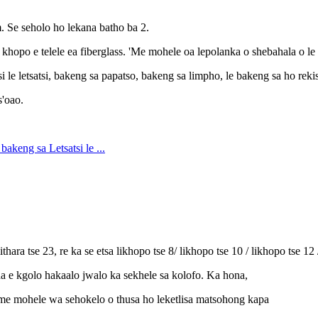
. Se seholo ho lekana batho ba 2.
 khopo e telele ea fiberglass. 'Me mohele oa lepolanka o shebahala o le
i le letsatsi, bakeng sa papatso, bakeng sa limpho, le bakeng sa ho reki
s'oao.
hara tse 23, re ka se etsa likhopo tse 8/ likhopo tse 10 / likhopo tse 12 
 e kgolo hakaalo jwalo ka sekhele sa kolofo. Ka hona,
 Mme mohele wa sehokelo o thusa ho leketlisa matsohong kapa