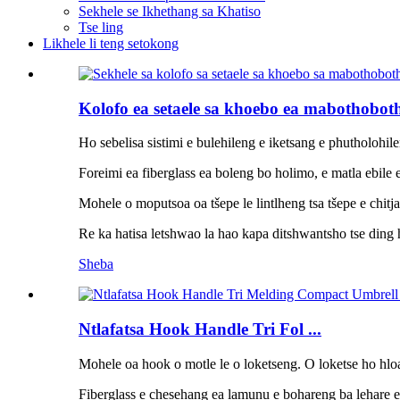
Sekhele se Ikhethang sa Khatiso
Tse ling
Likhele li teng setokong
Kolofo ea setaele sa khoebo ea mabothoboth
Ho sebelisa sistimi e bulehileng e iketsang e phutholohil
Foreimi ea fiberglass ea boleng bo holimo, e matla ebile 
Mohele o moputsoa oa tšepe le lintlheng tsa tšepe e chitj
Re ka hatisa letshwao la hao kapa ditshwantsho tse ding 
Sheba
Ntlafatsa Hook Handle Tri Fol ...
Mohele oa hook o motle le o loketseng. O loketse ho hloa
Fiberglass e chesehang ea lamunu e bohareng ba lehare e 