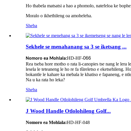
Ho thabela matsatsi a hao a phomolo, natefeloa ke bophe
Moralo o ikhethileng oa amoheleha.
Sheba
Sekhele se menahanang sa 3 se iketsang ...
HD-HF-
066
Nomoro ea Mohlala:
Rea tseba hore motho o rata li-canopies tse nang le lera le
lesela le teteaneng le ho re fa tšireletso e eketsehileng. Ho
bokantle le kahare ka mebala le khatiso e fapaneng, e ntl
Na u ka rata ho leka?
Sheba
J Wood Handle Otlolohileng Golf...
Nomoro ea Mohlala:
HD-HF-048