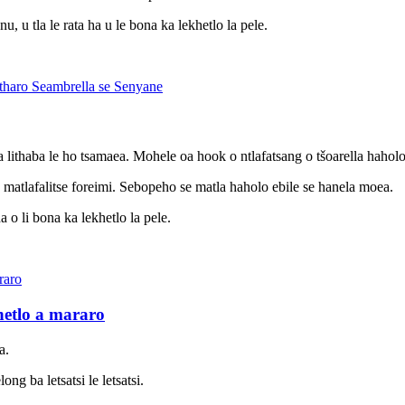
u, u tla le rata ha u le bona ka lekhetlo la pele.
 lithaba le ho tsamaea. Mohele oa hook o ntlafatsang o tšoarella hahol
matlafalitse foreimi. Sebopeho se matla haholo ebile se hanela moea.
a o li bona ka lekhetlo la pele.
etlo a mararo
a.
g ba letsatsi le letsatsi.