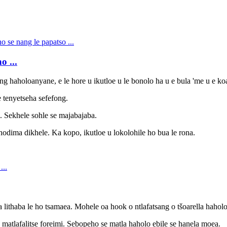
o ...
eng haholoanyane, e le hore u ikutloe u le bonolo ha u e bula 'me u e ko
e tenyetseha sefefong.
a. Sekhele sohle se majabajaba.
hodima dikhele. Ka kopo, ikutloe u lokolohile ho bua le rona.
 lithaba le ho tsamaea. Mohele oa hook o ntlafatsang o tšoarella hahol
matlafalitse foreimi. Sebopeho se matla haholo ebile se hanela moea.