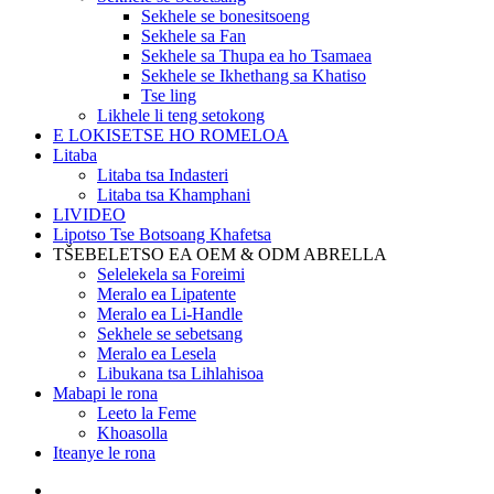
Sekhele se bonesitsoeng
Sekhele sa Fan
Sekhele sa Thupa ea ho Tsamaea
Sekhele se Ikhethang sa Khatiso
Tse ling
Likhele li teng setokong
E LOKISETSE HO ROMELOA
Litaba
Litaba tsa Indasteri
Litaba tsa Khamphani
LIVIDEO
Lipotso Tse Botsoang Khafetsa
TŠEBELETSO EA OEM & ODM ABRELLA
Selelekela sa Foreimi
Meralo ea Lipatente
Meralo ea Li-Handle
Sekhele se sebetsang
Meralo ea Lesela
Libukana tsa Lihlahisoa
Mabapi le rona
Leeto la Feme
Khoasolla
Iteanye le rona