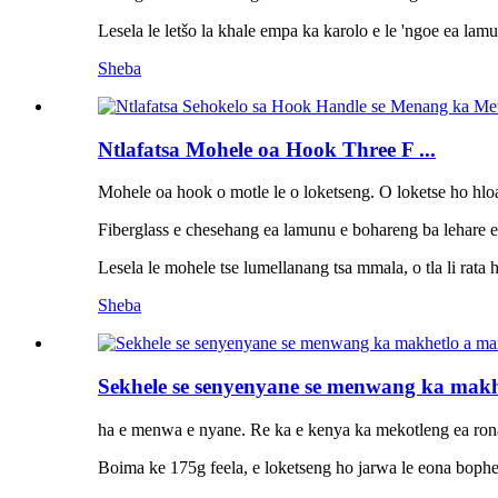
Lesela le letšo la khale empa ka karolo e le 'ngoe ea lamun
Sheba
Ntlafatsa Mohele oa Hook Three F ...
Mohele oa hook o motle le o loketseng. O loketse ho hloa
Fiberglass e chesehang ea lamunu e bohareng ba lehare e 
Lesela le mohele tse lumellanang tsa mmala, o tla li rata h
Sheba
Sekhele se senyenyane se menwang ka makh
ha e menwa e nyane. Re ka e kenya ka mekotleng ea ron
Boima ke 175g feela, e loketseng ho jarwa le eona bophelon