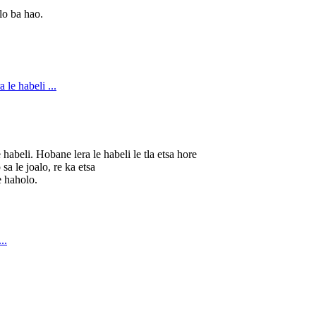
lo ba hao.
 habeli. Hobane lera le habeli le tla etsa hore
 sa le joalo, re ka etsa
e haholo.