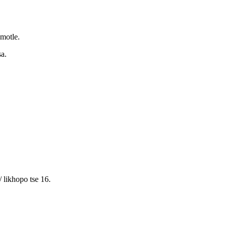
 motle.
sa.
/ likhopo tse 16.